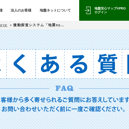
地盤安心マップ®PRO
様
法人のお客様
地盤ネットについて
ログイン
eye
»
微動探査システム「地震ey...