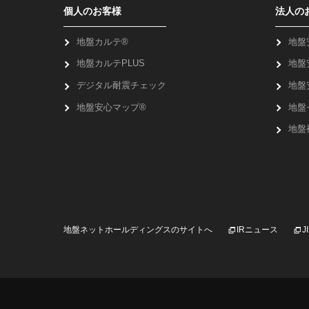
個人のお客様
法人の
地盤カルテ®
地盤
地盤カルテPLUS
地盤
デジタル耐震チェック
地盤
地盤安心マップ®
地盤
地盤
地盤ネットホールディングスのサイトへ
IRニュース
J