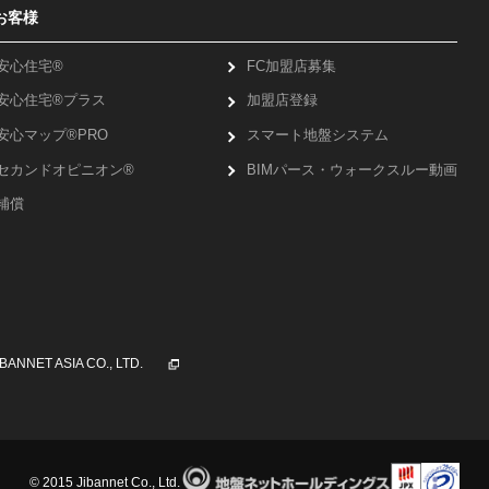
お客様
安心住宅®
FC加盟店募集
安心住宅®プラス
加盟店登録
安心マップ®PRO
スマート地盤システム
セカンド
オピニオン®
BIMパース・ウォー
クスルー動画
補償
IBANNET ASIA CO., LTD.
© 2015 Jibannet Co., Ltd.