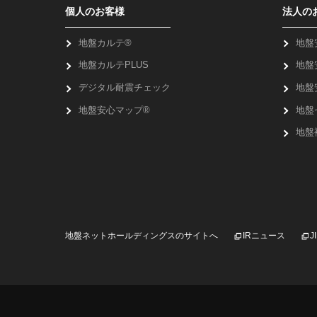
個人のお客様
法人の
地盤カルテ®
地盤
地盤カルテPLUS
地盤
デジタル耐震チェック
地盤
地盤安心マップ®
地盤
地盤
地盤ネットホールディングスのサイトへ
IRニュース
J