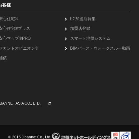
お客様
安心住宅®
FC加盟店募集
安心住宅®プラス
加盟店登録
安心マップ®PRO
スマート地盤システム
セカンド
オピニオン®
BIMパース・ウォー
クスルー動画
補償
IBANNET ASIA CO., LTD.
© 2015 Jibannet Co., Ltd.