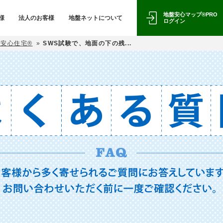
地盤安心マップ®PRO
様
法人のお客様
地盤ネットについて
ログイン
盤安心住宅®
»
SWS試験で、地面の下の残...